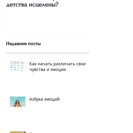
Как понять, что травмы
Про сильных же
детства исцелены?
"Двух пальцев"
Недавние посты
Как начать различать свои
чувства и эмоции
Азбука эмоций