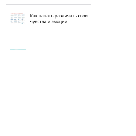
Недавние посты
Как начать различать свои
чувства и эмоции
Азбука эмоций
Как понять, что травмы
детства исцелены?