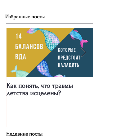
Избранные посты
Как понять, что травмы
Про сильных же
детства исцелены?
"Двух пальцев"