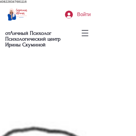
408228347681116
Войти
отЛичный Психолог
Психологический центр
Ирины Скуминой