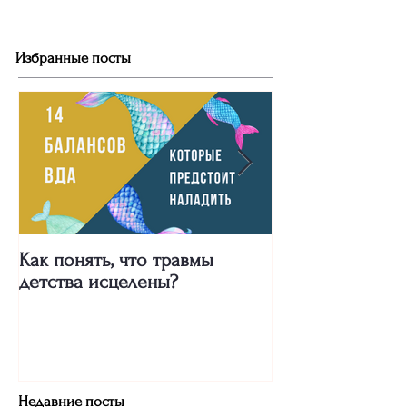
Избранные посты
Как понять, что травмы
Про сильных же
детства исцелены?
"Двух пальцев"