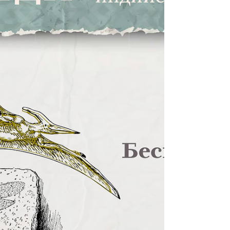
обыденном понимании,
психологические сложности и
недостатки считаются порождением
ума. Однако, древняя Аюрведа не
делила человека на тело и разум. Веды
воспринимали человека целостно и
видели прямую связь между его
физическими недугами и душевными
состояниями. Читайте и слушайте серию
эфиров и постов о связи