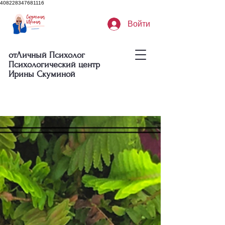
408228347681116
Войти
отЛичный Психолог
Психологический центр
Ирины Скуминой