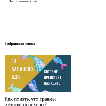
Ваш комментарий...
Избранные посты
Как понять, что травмы
Про сильных же
детства исцелены?
"Двух пальцев"