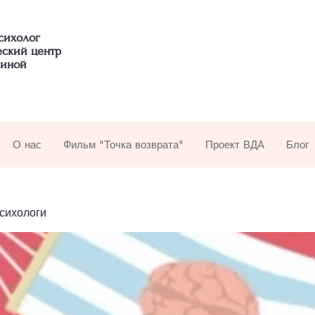
сихолог
еский центр
иной
О нас
Фильм "Точка возврата"
Проект ВДА
Блог
психологи