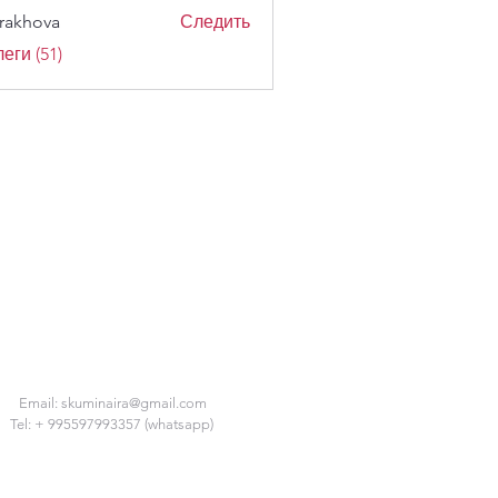
trakhova
Следить
ova
еги (51)
Email:
skuminaira@gmail.com
Tel: + 995597993357 (whatsapp)