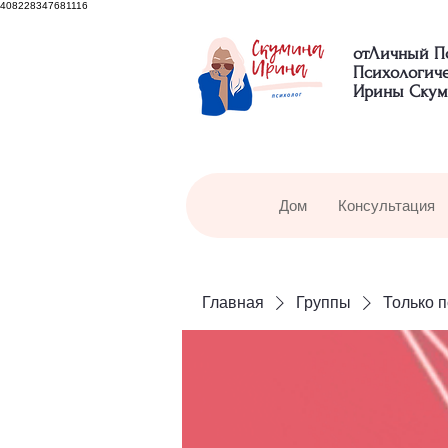
408228347681116
отЛичный П
Психологич
Ирины Скум
Дом
Консультация
Главная
Группы
Только 