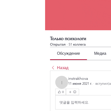
Только психологи
Открытая
·
51 коллега
Обсуждение
Медиа
Назад
instrakhova
11 июня 2021 г.
·
вступил(а
instrakhova
0
댓글을 입력하세요.