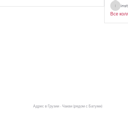
ins
instrakh
Все колл
Адрес в Грузии - Чакви (рядом с Батуми)