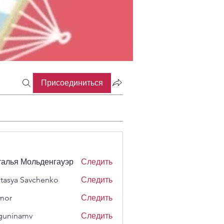
Присоединиться
алья Мольденгауэр
Следить
tasya Savchenko
Следить
mor
Следить
guninamv
Следить
namv