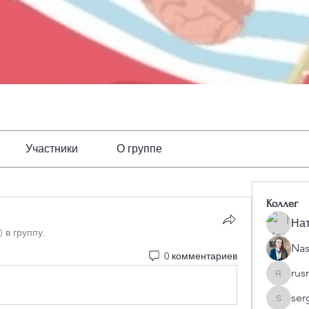
Участники
О группе
Коллег
Нат
) в группу.
Nas
0 комментариев
rus
rusmor
ser
serguni