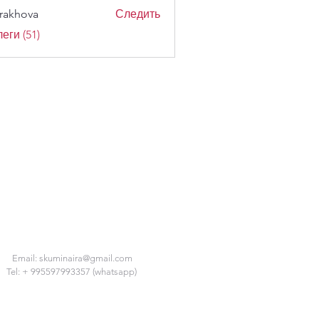
trakhova
Следить
ova
еги (51)
Email:
skuminaira@gmail.com
Tel: + 995597993357 (whatsapp)