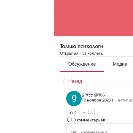
Только психологи
Открытая
·
51 коллега
Обсуждение
Медиа
Назад
greyy greyy
12 ноября 2025 г.
·
вступил
0
0 комментариев
Ваш комментарий...