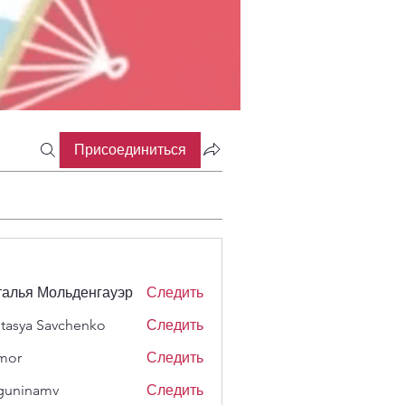
Присоединиться
алья Мольденгауэр
Следить
tasya Savchenko
Следить
mor
Следить
guninamv
Следить
namv