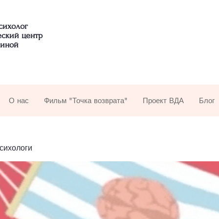
сихолог
еский центр
иной
О нас
Фильм "Точка возврата"
Проект ВДА
Блог
психологи