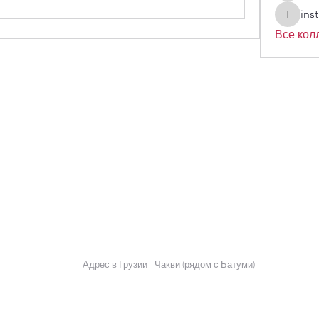
ins
instrakh
Все колл
Адрес в Грузии - Чакви (рядом с Батуми)