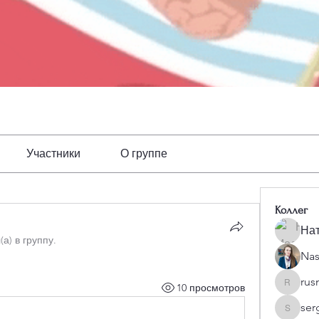
Участники
О группе
Коллег
Нат
(а) в группу.
Nas
rus
10 просмотров
rusmor
ser
serguni