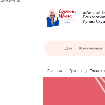
408228347681116
отЛичный П
Психологич
Ирины Скум
Дом
Консультация
Главная
Группы
Только 