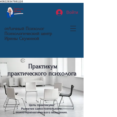
408228347681116
Войти
отЛичный Психолог
Психологический центр
Ирины Скуминой
Практикум
практического психолога
Цель практикума:
Развитие самостоятельного,
психотерапевтического мышления.