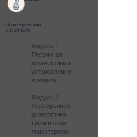
По воскресеньям
с 11.00-15.00
Модуль 1
Первичная
диагностика и
установление
контакта
Модуль 2
Расширенная
диагностика
Цели и план
психотерапии