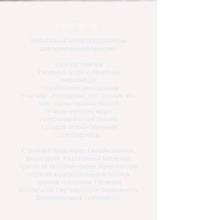
О ПРАКТИКУМЕ
Избыточный набор инструментов
для полноценной практики.
4 группы навыков
5 моделей сбора и обработки
информации
7 терапевтических подходов
(гештальт, психодрама, арт-терапия, кпт,
нлп, травматерапия, гипноз)
16 часов учебного видео
24 терапевтические техники
120 часов онлайн обучения
2 сертификата
Структура Практикума: Онлайн занятия,
Видео уроки, Раздаточный материал,
Группа на телеграм канале, Практические
задания индивидуальные/в парах/в
тройках/ групповые, Проверка
результатов, Сертификация, Возможность
Дополнительной суппервизии.