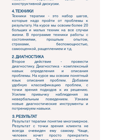
конструктивной дискусии.
4. ТЕХНИКИ
Техники терапии - это набор шагов,
которые надо пройти от проблемы к
результату.
На курсе мы освоим более 20
больших и малых техник на все случаи
жизни.
В программе техники работы с
состояниями, прошлым опытом,
страхами, беспомощностью,
самооценкой, ращеплением и т.д.
2. ДИАГНОСТИКА
Второе действие - провести
диагностику.
Диагностика - комплексный
навык определения и описания
проблемы. На курсе мы освоим понятный
язык описания проблем. Добавим
удобную классификацию проблем, с
точки зрения подходов к их решению.
Усилим привычку наблюдения за
невербальным поведением. Узнаем
новые диагностические инструменты и
потренируем навыки.
3. РЕЗУЛЬТАТ
Результат терапии понятие многомерное.
Результат с точки зрения клиента не
всегда очевиден ему самому. Чаще,
человек хочет просто прекратить