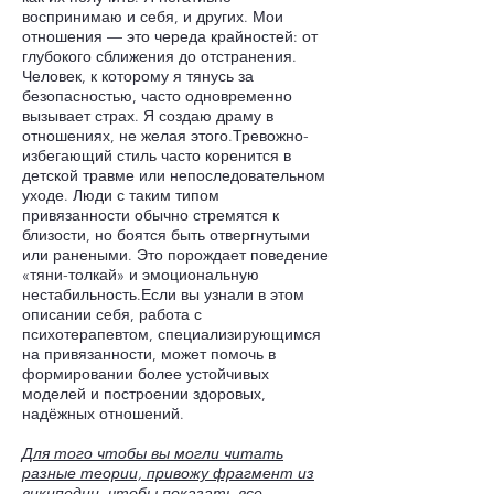
воспринимаю и себя, и других. Мои
отношения — это череда крайностей: от
глубокого сближения до отстранения.
Человек, к которому я тянусь за
безопасностью, часто одновременно
вызывает страх. Я создаю драму в
отношениях, не желая этого.Тревожно-
избегающий стиль часто коренится в
детской травме или непоследовательном
уходе. Люди с таким типом
привязанности обычно стремятся к
близости, но боятся быть отвергнутыми
или ранеными. Это порождает поведение
«тяни-толкай» и эмоциональную
нестабильность.Если вы узнали в этом
описании себя, работа с
психотерапевтом, специализирующимся
на привязанности, может помочь в
формировании более устойчивых
моделей и построении здоровых,
надёжных отношений.
Для того чтобы вы могли читать
разные теории, привожу фрагмент из
википедии, чтобы показать все