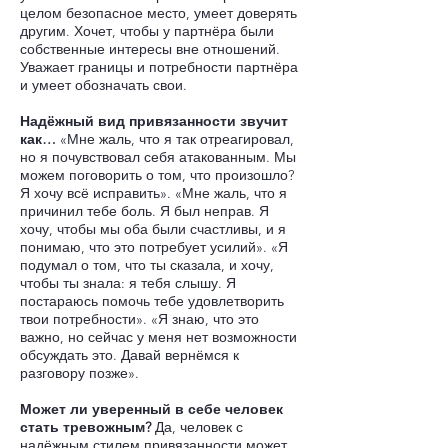
целом безопасное место, умеет доверять
другим. Хочет, чтобы у партнёра были
собственные интересы вне отношений.
Уважает границы и потребности партнёра
и умеет обозначать свои.
Надёжный вид привязанности звучит
как…
«Мне жаль, что я так отреагировал,
но я почувствовал себя атакованным. Мы
можем поговорить о том, что произошло?
Я хочу всё исправить». «Мне жаль, что я
причинил тебе боль. Я был неправ. Я
хочу, чтобы мы оба были счастливы, и я
понимаю, что это потребует усилий». «Я
подумал о том, что ты сказала, и хочу,
чтобы ты знала: я тебя слышу. Я
постараюсь помочь тебе удовлетворить
твои потребности». «Я знаю, что это
важно, но сейчас у меня нет возможности
обсуждать это. Давай вернёмся к
разговору позже».
Может ли уверенный в себе человек
стать тревожным?
Да, человек с
надёжным стилем привязанности может