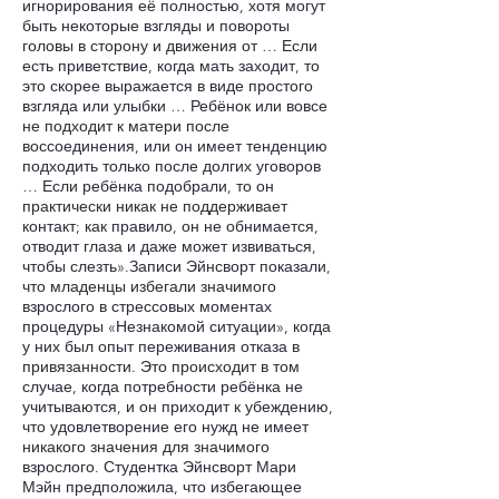
игнорирования её полностью, хотя могут
быть некоторые взгляды и повороты
головы в сторону и движения от … Если
есть приветствие, когда мать заходит, то
это скорее выражается в виде простого
взгляда или улыбки … Ребёнок или вовсе
не подходит к матери после
воссоединения, или он имеет тенденцию
подходить только после долгих уговоров
… Если ребёнка подобрали, то он
практически никак не поддерживает
контакт; как правило, он не обнимается,
отводит глаза и даже может извиваться,
чтобы слезть».Записи Эйнсворт показали,
что младенцы избегали значимого
взрослого в стрессовых моментах
процедуры «Незнакомой ситуации», когда
у них был опыт переживания отказа в
привязанности. Это происходит в том
случае, когда потребности ребёнка не
учитываются, и он приходит к убеждению,
что удовлетворение его нужд не имеет
никакого значения для значимого
взрослого. Студентка Эйнсворт Мари
Мэйн предположила, что избегающее