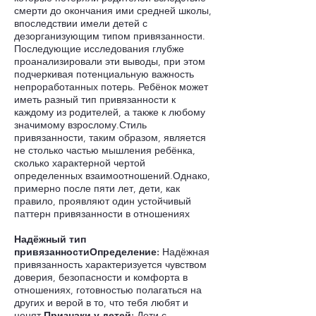
смерти до окончания ими средней школы,
впоследствии имели детей с
дезорганизующим типом привязанности.
Последующие исследования глубже
проанализировали эти выводы, при этом
подчеркивая потенциальную важность
непроработанных потерь. Ребёнок может
иметь разный тип привязанности к
каждому из родителей, а также к любому
значимому взрослому.Стиль
привязанности, таким образом, является
не столько частью мышления ребёнка,
сколько характерной чертой
определенных взаимоотношений.Однако,
примерно после пяти лет, дети, как
правило, проявляют один устойчивый
паттерн привязанности в отношениях
Надёжный тип
привязанности
Определение:
Надёжная
привязанность характеризуется чувством
доверия, безопасности и комфорта в
отношениях, готовностью полагаться на
других и верой в то, что тебя любят и
ценят.
Признаки у детей:
Дети с