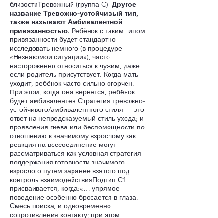
близостиТревожный (группа C).
Другое
название Тревожно-устойчивый тип,
также называют Амбивалентной
привязанностью.
Ребёнок с таким типом
привязанности будет стандартно
исследовать немного (в процедуре
«Незнакомой ситуации»), часто
настороженно относиться к чужим, даже
если родитель присутствует. Когда мать
уходит, ребёнок часто сильно огорчен.
При этом, когда она вернется, ребёнок
будет амбивалентен Стратегия тревожно-
устойчивого/амбивалентного стиля — это
ответ на непредсказуемый стиль ухода; и
проявления гнева или беспомощности по
отношению к значимому взрослому как
реакция на воссоединение могут
рассматриваться как условная стратегия
поддержания готовности значимого
взрослого путем заранее взятого под
контроль взаимодействияПодтип С1
присваивается, когда:«… упрямое
поведение особенно бросается в глаза.
Смесь поиска, и одновременно
сопротивления контакту; при этом