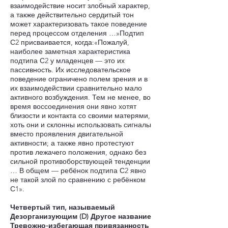
взаимодействие носит злобный характер,
а также действительно сердитый тон
может характеризовать такое поведение
перед процессом отделения …»Подтип
С2 присваивается, когда:«Пожалуй,
наиболее заметная характеристика
подтипа С2 у младенцев — это их
пассивность. Их исследовательское
поведение ограничено полем зрения и в
их взаимодействии сравнительно мало
активного возбуждения. Тем не менее, во
время воссоединения они явно хотят
близости и контакта со своими матерями,
хоть они и склонны использовать сигналы
вместо проявления двигательной
активности; а также явно протестуют
против лежачего положения, однако без
сильной противоборствующей тенденции
… В общем — ребёнок подтипа С2 явно
не такой злой по сравнению с ребёнком
С1».
Четвертый тип, называемый
Дезорганизующим (D) Другое название
Тревожно-избегающая привязанность