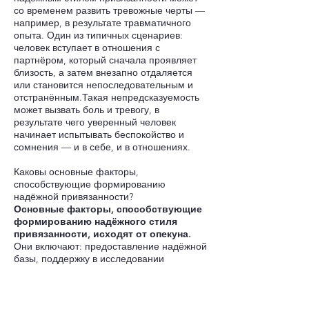
со временем развить тревожные черты —
например, в результате травматичного
опыта. Один из типичных сценариев:
человек вступает в отношения с
партнёром, который сначала проявляет
близость, а затем внезапно отдаляется
или становится непоследовательным и
отстранённым.Такая непредсказуемость
может вызвать боль и тревогу, в
результате чего уверенный человек
начинает испытывать беспокойство и
сомнения — и в себе, и в отношениях.
Каковы основные факторы,
способствующие формированию
надёжной привязанности?
Основные факторы, способствующие
формированию надёжного стиля
привязанности, исходят от опекуна.
Они включают: предоставление надёжной
базы, поддержку в исследовании
окружающего мира, последовательное,
чуткое реагирование.Надёжная
привязанность укрепляется в
отношениях, которые помогают