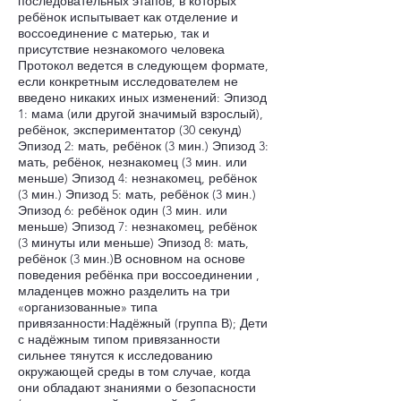
последовательных этапов, в которых
ребёнок испытывает как отделение и
воссоединение с матерью, так и
присутствие незнакомого человека
Протокол ведется в следующем формате,
если конкретным исследователем не
введено никаких иных изменений: Эпизод
1: мама (или другой значимый взрослый),
ребёнок, экспериментатор (30 секунд)
Эпизод 2: мать, ребёнок (3 мин.) Эпизод 3:
мать, ребёнок, незнакомец (3 мин. или
меньше) Эпизод 4: незнакомец, ребёнок
(3 мин.) Эпизод 5: мать, ребёнок (3 мин.)
Эпизод 6: ребёнок один (3 мин. или
меньше) Эпизод 7: незнакомец, ребёнок
(3 минуты или меньше) Эпизод 8: мать,
ребёнок (3 мин.)В основном на основе
поведения ребёнка при воссоединении ,
младенцев можно разделить на три
«организованные» типа
привязанности:Надёжный (группа В); Дети
с надёжным типом привязанности
сильнее тянутся к исследованию
окружающей среды в том случае, когда
они обладают знаниями о безопасности