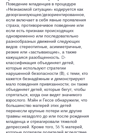
Поведение младенцев в процедуре
«Незнакомой ситуации» кодируется как
дезорганизующее/дезориентированное,
если включает в себя явные проявления
страха; противоречивое поведение или
если есть признаки происходящих
одновременно или последовательно
разнообразных движений следующих
видов: стереотипные, асимметричные,
резкие или «застывающие», а также
кажущаяся разобщенность. D-
классификация объединяет детей,
которые используют стратегии
нарушенной безопасности (В), с теми, кто
кажется безнадёжным и демонстрируют
мало поведения привязанности; он также
объединяет детей, которые бегут, чтобы
спрятаться, когда они видят значимого
взрослого. Мэйн и Гессе обнаружили, что
большинство матерей этих детей
перенесли крупные потери или другие
травмы незадолго до или после рождения
младенца и отреагировали тяжелой
депрессией. Кроме того, 56 % матерей,
которые потеряли родителей вследствие