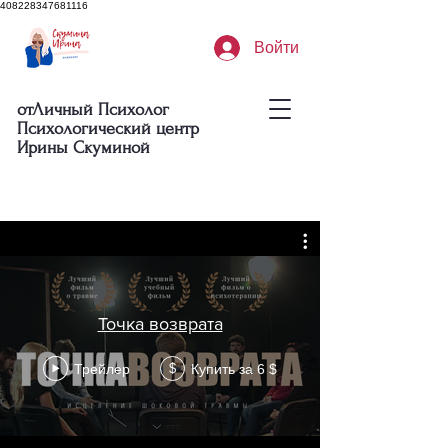
408228347681116
Войти
отЛичный Психолог
Психологический центр
Ирины Скуминой
Точка возврата
Трейлер
Купить за 6 $
$