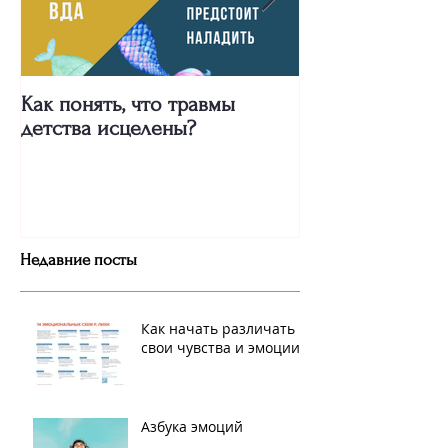
Как понять, что травмы
Про сильных же
детства исцелены?
"Двух пальцев"
Недавние посты
Как начать различать
свои чувства и эмоции
Азбука эмоций